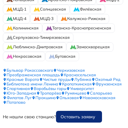
МЦД-1
Солнцевская
Филёвская
МЦД-4
МЦД-3
Калужско-Рижская
Калининская
Таганско-Краснопресненская
Серпуховско-Тимирязевская
Люблинско-Дмитровская
Замоскворецкая
Некрасовская
Бутовская
Бульвар Рокоссовского
Черкизовская
Преображенская площадь
Красносельская
Красные Ворота
Чистые пруды
Лубянка
Охотный Ряд
Библиотека имени Ленина
Кропоткинская
Фрунзенская
Спортивная
Воробьёвы горы
Университет
Юго-Западная
Тропарёво
Румянцево
Саларьево
Филатов Луг
Прокшино
Ольховая
Новомосковская
Потапово
Не нашли свою станцию?
Оставить заявку