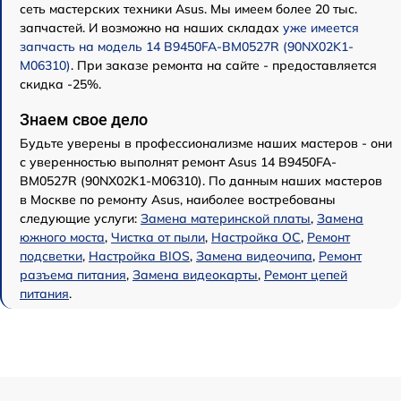
сеть мастерских техники Asus. Мы имеем более 20 тыс.
запчастей. И возможно на наших складах
уже имеется
запчасть на модель 14 B9450FA-BM0527R (90NX02K1-
M06310)
. При заказе ремонта на сайте - предоставляется
скидка -25%.
Знаем свое дело
Будьте уверены в профессионализме наших мастеров - они
с уверенностью выполнят ремонт Asus 14 B9450FA-
BM0527R (90NX02K1-M06310). По данным наших мастеров
в Москве по ремонту Asus, наиболее востребованы
следующие услуги:
Замена материнской платы
,
Замена
южного моста
,
Чистка от пыли
,
Настройка ОС
,
Ремонт
подсветки
,
Настройка BIOS
,
Замена видеочипа
,
Ремонт
разъема питания
,
Замена видеокарты
,
Ремонт цепей
питания
.