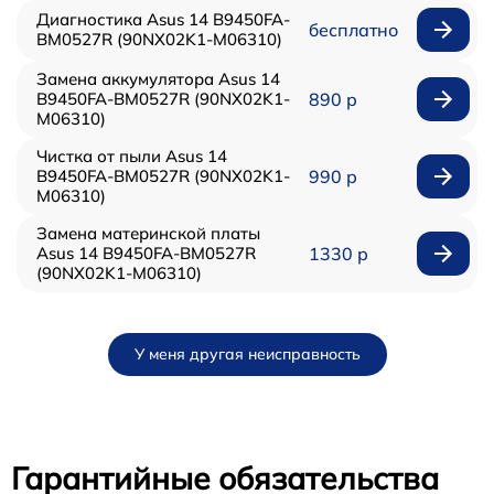
Диагностика Asus 14 B9450FA-
бесплатно
BM0527R (90NX02K1-M06310)
Замена аккумулятора Asus 14
B9450FA-BM0527R (90NX02K1-
890 р
M06310)
Чистка от пыли Asus 14
B9450FA-BM0527R (90NX02K1-
990 р
M06310)
Замена материнской платы
Asus 14 B9450FA-BM0527R
1330 р
(90NX02K1-M06310)
У меня другая неисправность
Гарантийные обязательства