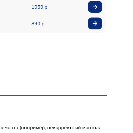
1050 р
890 р
1800 р
1500 р
995 р
2600 р
1145 р
1060 р
 ремонта (например, некорректный монтаж