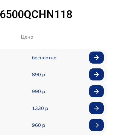
 M6500QCHN118
Цена
бесплатно
890 р
990 р
1330 р
960 р