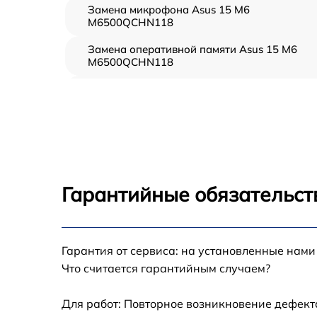
Замена микрофона Asus 15 M6
M6500QCHN118
Замена оперативной памяти Asus 15 M6
M6500QCHN118
Замена процессора Asus 15 M6
M6500QCHN118
Замена системы охлаждения Asus 15 M6
M6500QCHN118
Замена термопасты Asus 15 M6
M6500QCHN118
Гарантийные обязательст
Замена северного моста Asus 15 M6
M6500QCHN118
Гарантия от сервиса: на установленные нами
Замена экрана Asus 15 M6 M6500QCHN118
Что считается гарантийным случаем?
Замена USB порта Asus 15 M6
M6500QCHN118
Для работ: Повторное возникновение дефект