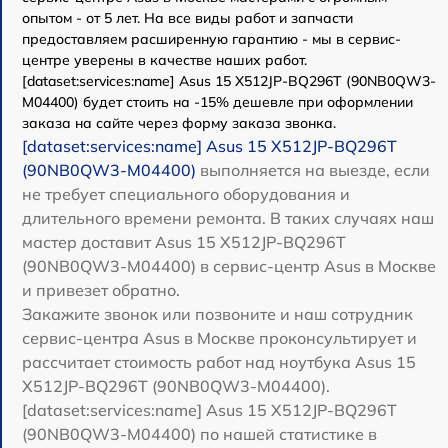
опытом - от 5 лет. На все виды работ и запчасти
предоставляем расширенную гарантию - мы в сервис-
центре уверены в качестве наших работ.
[dataset:services:name] Asus 15 X512JP-BQ296T (90NB0QW3-
M04400) будет стоить на -15% дешевле при оформлении
заказа на сайте через форму заказа звонка.
[dataset:services:name] Asus 15 X512JP-BQ296T
(90NB0QW3-M04400)
выполняется на выезде, если
не требует специального оборудования и
длительного времени ремонта. В таких случаях наш
мастер доставит Asus 15 X512JP-BQ296T
(90NB0QW3-M04400) в сервис-центр Asus в Москве
и привезет обратно.
Закажите звонок или позвоните и наш сотрудник
сервис-центра Asus в Москве проконсультирует и
рассчитает стоимость работ над ноутбука Asus 15
X512JP-BQ296T (90NB0QW3-M04400).
[dataset:services:name] Asus 15 X512JP-BQ296T
(90NB0QW3-M04400) по нашей статистике в