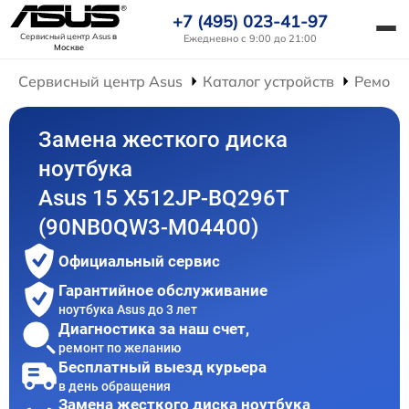
+7 (495) 023-41-97
Сервисный центр Asus
в
Ежедневно с 9:00 до 21:00
Москве
Сервисный центр Asus
Каталог устройств
Ремонт
Замена жесткого диска
ноутбука
Asus 15 X512JP-BQ296T
(90NB0QW3-M04400)
Официальный сервис
Гарантийное обслуживание
ноутбука Asus до 3 лет
Диагностика за наш счет,
ремонт по желанию
Бесплатный выезд курьера
в день обращения
Замена жесткого диска ноутбука