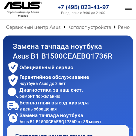
+7 (495) 023-41-97
Сервисный центр Asus
в
Ежедневно с 9:00 до 21:00
Москве
Сервисный центр Asus
Каталог устройств
Ремонт
Замена тачпада ноутбука
Asus B1 B1500CEAEBQ1736R
Официальный сервис
Гарантийное обслуживание
ноутбука Asus до 3 лет
Диагностика за наш счет,
ремонт по желанию
Бесплатный выезд курьера
в день обращения
Замена тачпада ноутбука
Asus B1 B1500CEAEBQ1736R от 35 минут