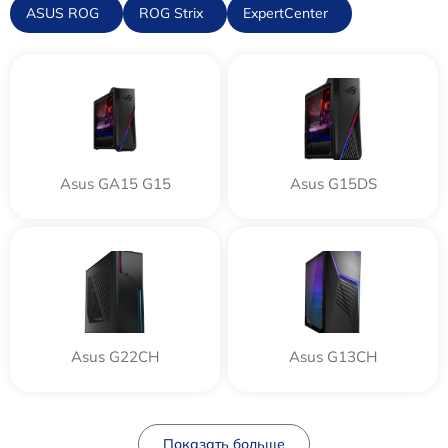
ASUS ROG
ROG Strix
ExpertCenter
Asus GA15 G15
Asus G15DS
Asus G22CH
Asus G13CH
Показать больше