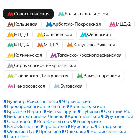
Сокольническая
Большая кольцевая
Кольцевая
Арбатско-Покровская
МЦД-2
МЦД-1
Солнцевская
Филёвская
МЦД-4
МЦД-3
Калужско-Рижская
Калининская
Таганско-Краснопресненская
Серпуховско-Тимирязевская
Люблинско-Дмитровская
Замоскворецкая
Некрасовская
Бутовская
Бульвар Рокоссовского
Черкизовская
Преображенская площадь
Красносельская
Красные Ворота
Чистые пруды
Лубянка
Охотный Ряд
Библиотека имени Ленина
Кропоткинская
Фрунзенская
Спортивная
Воробьёвы горы
Университет
Юго-Западная
Тропарёво
Румянцево
Саларьево
Филатов Луг
Прокшино
Ольховая
Новомосковская
Потапово