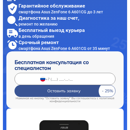
Гарантийное обслуживание
смартфона Asus ZenFone 6 A601CG до 3 лет
Диагностика за наш счет,
ремонт по желанию
Бесплатный выезд курьера
в день обращения
Срочный ремонт
смартфона Asus ZenFone 6 A601CG от 35 минут
Бесплатная консультация со
специалистом
Оставить заявку
Нажимая на кнопку "Оставить заявку" Вы соглашаетесь c
политикой
конфиденциальности