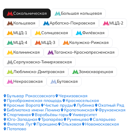
Сокольническая
Большая кольцевая
Кольцевая
Арбатско-Покровская
МЦД-2
МЦД-1
Солнцевская
Филёвская
МЦД-4
МЦД-3
Калужско-Рижская
Калининская
Таганско-Краснопресненская
Серпуховско-Тимирязевская
Люблинско-Дмитровская
Замоскворецкая
Некрасовская
Бутовская
Бульвар Рокоссовского
Черкизовская
Преображенская площадь
Красносельская
Красные Ворота
Чистые пруды
Лубянка
Охотный Ряд
Библиотека имени Ленина
Кропоткинская
Фрунзенская
Спортивная
Воробьёвы горы
Университет
Юго-Западная
Тропарёво
Румянцево
Саларьево
Филатов Луг
Прокшино
Ольховая
Новомосковская
Потапово