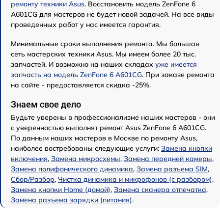
ремонту техники Asus
. Восстановить модель ZenFone 6
A601CG для мастеров не будет новой задачей. На все виды
проведенных работ у нас имеется гарантия.
Минимальные сроки выполнения ремонта. Мы большая
сеть мастерских техники Asus. Мы имеем более 20 тыс.
запчастей. И возможно на наших складах
уже имеется
запчасть на модель ZenFone 6 A601CG
. При заказе ремонта
на сайте - предоставляется скидка -25%.
Знаем свое дело
Будьте уверены в профессионализме наших мастеров - они
с уверенностью выполнят ремонт Asus ZenFone 6 A601CG.
По данным наших мастеров в Москве по ремонту Asus,
наиболее востребованы следующие услуги:
Замена кнопки
включения
,
Замена микросхемы
,
Замена передней камеры
,
Замена полифонического динамика
,
Замена разъема SIM
,
Сбор/Разбор
,
Чистка динамика и микрофонов (с разбором)
,
Замена кнопки Home (домой)
,
Замена сканера отпечатка
,
Замена разъема зарядки (питания)
.