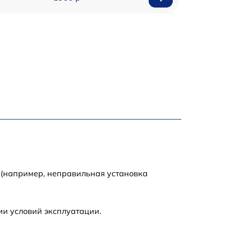
500 р
1000 р
550 р
400 р
900 р
900 р
 (например, неправильная установка
600 р
ии условий эксплуатации.
400 р