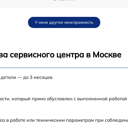
от 60 мин
У меня другая неисправность
от 60 мин
s
от 60 мин
ва сервисного центра в Москве
80
от 60 мин
 детали — до 3 месяцев.
от 60 мин
от 60 мин
ости, который прямо обусловлен с выполненной работой
B
от 60 мин
аз в работе или техническим параметрам при соблюден
от 60 мин