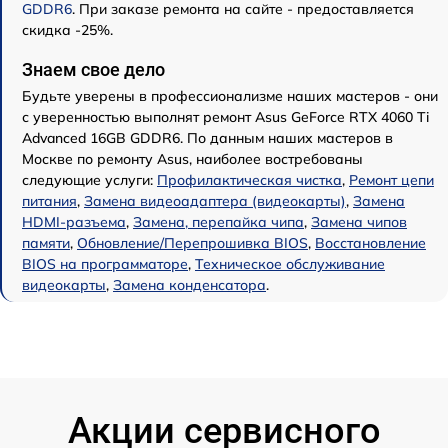
GDDR6
. При заказе ремонта на сайте - предоставляется
скидка -25%.
Знаем свое дело
Будьте уверены в профессионализме наших мастеров - они
с уверенностью выполнят ремонт Asus GeForce RTX 4060 Ti
Advanced 16GB GDDR6. По данным наших мастеров в
Москве по ремонту Asus, наиболее востребованы
следующие услуги:
Профилактическая чистка
,
Ремонт цепи
питания
,
Замена видеоадаптера (видеокарты)
,
Замена
HDMI-разъема
,
Замена, перепайка чипа
,
Замена чипов
памяти
,
Обновление/Перепрошивка BIOS
,
Восстановление
BIOS на программаторе
,
Техническое обслуживание
видеокарты
,
Замена конденсатора
.
Акции сервисного