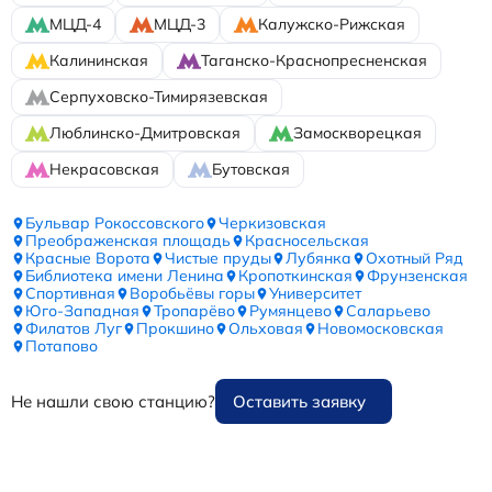
МЦД-4
МЦД-3
Калужско-Рижская
Калининская
Таганско-Краснопресненская
Серпуховско-Тимирязевская
Люблинско-Дмитровская
Замоскворецкая
Некрасовская
Бутовская
Бульвар Рокоссовского
Черкизовская
Преображенская площадь
Красносельская
Красные Ворота
Чистые пруды
Лубянка
Охотный Ряд
Библиотека имени Ленина
Кропоткинская
Фрунзенская
Спортивная
Воробьёвы горы
Университет
Юго-Западная
Тропарёво
Румянцево
Саларьево
Филатов Луг
Прокшино
Ольховая
Новомосковская
Потапово
Не нашли свою станцию?
Оставить заявку