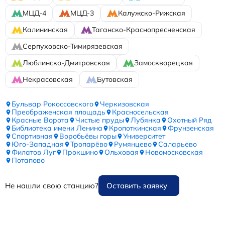
МЦД-4
МЦД-3
Калужско-Рижская
Калининская
Таганско-Краснопресненская
Серпуховско-Тимирязевская
Люблинско-Дмитровская
Замоскворецкая
Некрасовская
Бутовская
Бульвар Рокоссовского
Черкизовская
Преображенская площадь
Красносельская
Красные Ворота
Чистые пруды
Лубянка
Охотный Ряд
Библиотека имени Ленина
Кропоткинская
Фрунзенская
Спортивная
Воробьёвы горы
Университет
Юго-Западная
Тропарёво
Румянцево
Саларьево
Филатов Луг
Прокшино
Ольховая
Новомосковская
Потапово
Не нашли свою станцию?
Оставить заявку