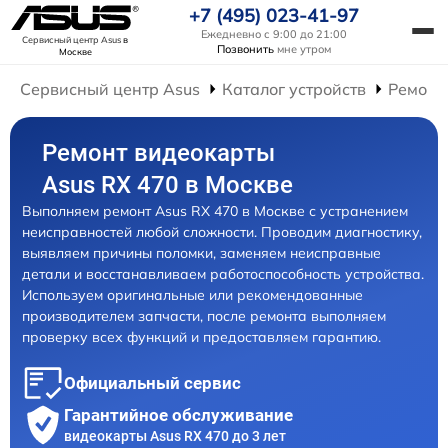
+7 (495) 023-41-97
Ежедневно с 9:00 до 21:00
Сервисный центр Asus
в
Позвонить
мне утром
Москве
Сервисный центр Asus
Каталог устройств
Ремонт
Ремонт видеокарты
Asus RX 470 в Москве
Выполняем ремонт Asus RX 470 в Москве с устранением
неисправностей любой сложности. Проводим диагностику,
выявляем причины поломки, заменяем неисправные
детали и восстанавливаем работоспособность устройства.
Используем оригинальные или рекомендованные
производителем запчасти, после ремонта выполняем
проверку всех функций и предоставляем гарантию.
Официальный сервис
Гарантийное обслуживание
видеокарты Asus RX 470 до 3 лет