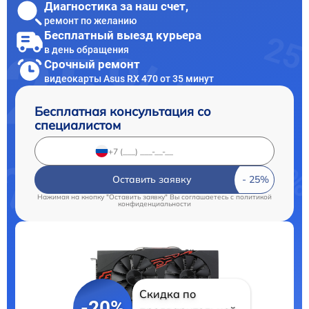
Диагностика за наш счет,
ремонт по желанию
Бесплатный выезд курьера
в день обращения
Срочный ремонт
видеокарты Asus RX 470 от 35 минут
Бесплатная консультация со
специалистом
Оставить заявку
Нажимая на кнопку "Оставить заявку" Вы соглашаетесь c
политикой
конфиденциальности
Скидка по
-20%